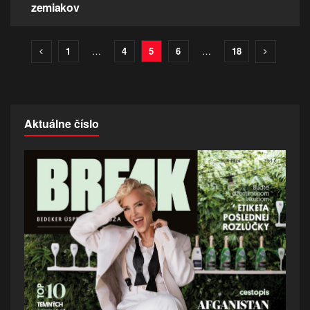
zemiakov
1
…
4
5
6
…
18
Aktuálne číslo