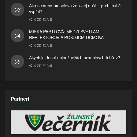
Ako semeno prospieva ženskej duši… prehltnúť či
vypľuť?
0 ZDIEĽANÍ
MIRKA PARTLOVÁ: MEDZI SVETLAMI
REFLEKTOROV A POKOJOM DOMOVA
0 ZDIEĽANÍ
Akých je desať najbežnejších sexuálnych fetišov?
0 ZDIEĽANÍ
Partneri