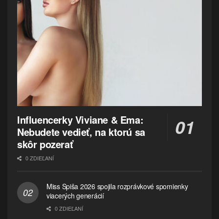
Influencerky Viviane & Ema:
Nebudete vedieť, na ktorú sa
skôr pozerať
0 ZDIEĽANÍ
Miss Spiša 2026 spojila rozprávkové spomienky
viacerých generácií
0 ZDIEĽANÍ