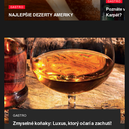
GASTRO
GASTRO
Poznáte vše
NAJLEPŠIE DEZERTY AMERIKY
Karpát?
GASTRO
Zmyselné koňaky: Luxus, ktorý očarí a zachutí!