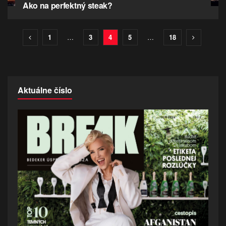
Ako na perfektný steak?
1
…
3
4
5
…
18
Aktuálne číslo