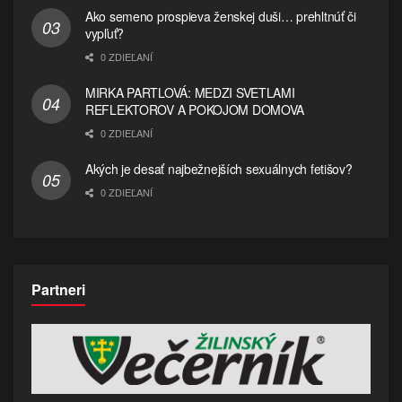
Ako semeno prospieva ženskej duši… prehltnúť či
vypľuť?
0 ZDIEĽANÍ
MIRKA PARTLOVÁ: MEDZI SVETLAMI
REFLEKTOROV A POKOJOM DOMOVA
0 ZDIEĽANÍ
Akých je desať najbežnejších sexuálnych fetišov?
0 ZDIEĽANÍ
Partneri