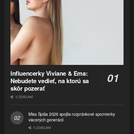
Influencerky Viviane & Ema:
Nebudete vedieť, na ktorú sa
skôr pozerať
0 ZDIEĽANÍ
Miss Spiša 2026 spojila rozprávkové spomienky
viacerých generácií
0 ZDIEĽANÍ