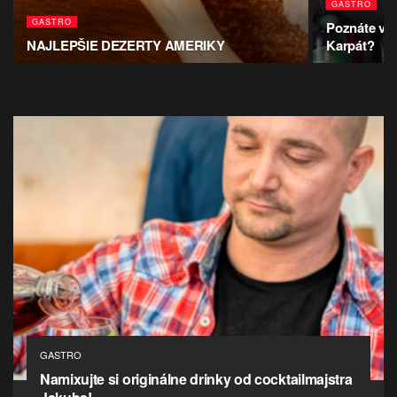
GASTRO
GASTRO
Poznáte vše
NAJLEPŠIE DEZERTY AMERIKY
Karpát?
GASTRO
Namixujte si originálne drinky od cocktailmajstra