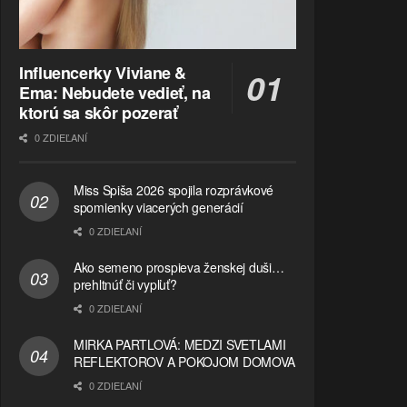
Influencerky Viviane &
Ema: Nebudete vedieť, na
ktorú sa skôr pozerať
0 ZDIEĽANÍ
Miss Spiša 2026 spojila rozprávkové
spomienky viacerých generácií
0 ZDIEĽANÍ
Ako semeno prospieva ženskej duši…
prehltnúť či vypľuť?
0 ZDIEĽANÍ
MIRKA PARTLOVÁ: MEDZI SVETLAMI
REFLEKTOROV A POKOJOM DOMOVA
0 ZDIEĽANÍ