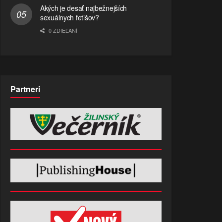
Akých je desať najbežnejších
sexuálnych fetišov?
0 ZDIEĽANÍ
Partneri