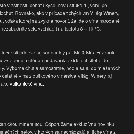
šie vlastnosti: bohatú kyselinovú štruktúru, vôňu po
ochuť. Rovnako, ako v prípade tichých vín Világi Winery,
tu, vďaka ktorej sa zvykne hovoriť, že ide o vína narodené
nezabudnite sekt vychladiť na teplotu 8 – 10 °C.
ločnosti prinesie aj šarmantný pár Mr. & Mrs. Frizzante.
 sú vyrobené metódou pridávania oxidu uhličitého do
ely. Výborne chutia samostatne, hodia sa aj do miešaných
ostatné vína z butikového vinárstva Világi Winery, aj
ú ako
vulkanické vína.
lkanickou mineralitou. Odporúčame exkluzívnu novinku
stačných setov, v ktorých sa nachádzajú aj tiché vína z