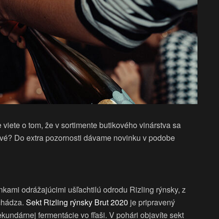
 viete o tom, že v sortimente butikového vinárstva sa
livé? Do extra pozornosti dávame novinku v podobe
inkami odrážajúcimi ušľachtilú odrodu Rizling rýnsky, z
ochádza.
Sekt Rizling rýnsky Brut 2020
je pripravený
undárnej fermentácie vo fľaši. V pohári objavíte sekt