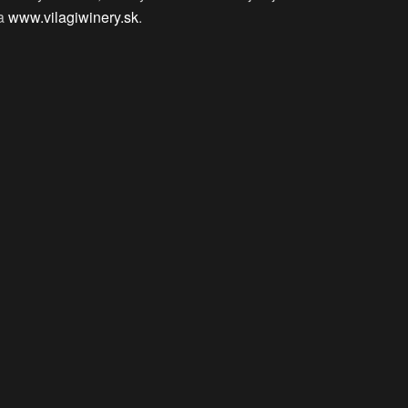
na
www.vilagiwinery.sk
.