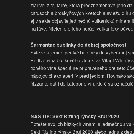
žiarivej žltej farby, ktorá predznamenáva jeho ďal
citrusoch a broskyňových kvetoch a sviežu dlhú d
aj v sekte objavíte jedinečnú vulkanickú minerali
na láve. Nielen pre jeho horúci vulkanický pôvod 
Šarmantné bublinky do dobrej spoločnosti
Svieže a jemne perlivé bublinky do vyberanej spo
Perlivé vína butikového vinárstva Világi Winery
tichého vína špeciálne pripraveného pre tieto úč
nápojov či ako aperitív pred jedlom. Rovnako ako 
frizzante patrí do kategórie vín, ktoré sa označuj
NÁŠ TIP: Sekt Rizling rýnsky Brut 2020
Potešte svojich blízkych vínami s jedinečnou vu
Sekt Rizling rýnsky Brut 2020 alebo jednu z degu