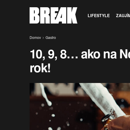
LIFESTYLE
ZAUJÍ
Domov
Gastro
10, 9, 8… ako na N
rok!