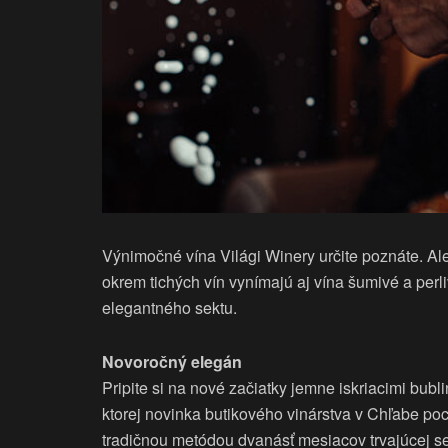
Výnimočné vína Világi Winery určite poznáte. Ale
okrem tichých vín vynímajú aj vína šumivé a per
elegantného sektu.
Novoročný elegán
Pripite si na nové začiatky jemne iskriacimi bubl
ktorej novinka butikového vinárstva v Chľabe p
tradičnou metódou dvanásť mesiacov trvajúcej sek