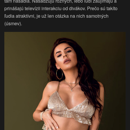
tam nasadia. Nasadzujú rôznych, lebo ľudí zaujímajú a
prinášajú televízii interakciu od divákov. Prečo sú takíto
ľudia atraktívni, je už len otázka na nich samotných
(úsmev).