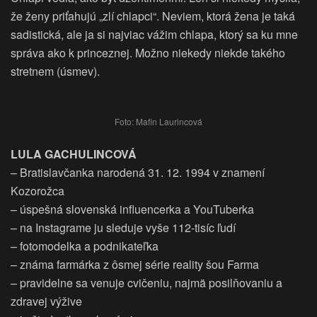
že ženy priťahujú „zlí chlapci“. Neviem, ktorá žena je taká
sadistická, ale ja si najviac vážim chlapa, ktorý sa ku mne
správa ako k princeznej. Možno niekedy niekde takého
stretnem (úsmev).
Foto: Mafin Laurincová
LULA GACHULINCOVÁ
– Bratislavčanka narodená 31. 12. 1994 v znamení
Kozorožca
– úspešná slovenská influencerka a YouTuberka
– na Instagrame ju sleduje vyše 112-tisíc ľudí
– fotomodelka a podnikateľka
– známa farmárka z ôsmej série reality šou Farma
– pravidelne sa venuje cvičeniu, najmä posilňovaniu a
zdravej výžive