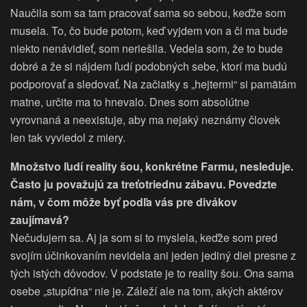
Naučila som sa tam pracovať sama so sebou, keďže som
musela. To, čo bude potom, keď vyjdem von a či ma bude
niekto nenávidieť, som neriešila. Vedela som, že to bude
dobré a že si nájdem ľudí podobných sebe, ktorí ma budú
podporovať a sledovať. Na začiatky s „hejtermi“ si pamätám
matne, určite ma to hnevalo. Dnes som absolútne
vyrovnaná a neexistuje, aby ma nejaký neznámy človek
len tak vyviedol z miery.
Množstvo ľudí reality šou, konkrétne Farmu, nesleduje.
Často ju považujú za treťotriednu zábavu. Povedzte
nám, v čom môže byť podľa vás pre divákov
zaujímavá?
Nečudujem sa. Aj ja som si to myslela, keďže som pred
svojím účinkovaním nevidela ani jeden jediný diel presne z
tých istých dôvodov. V podstate je to reality šou. Ona sama
osebe „stupídna“ nie je. Záleží ale na tom, akých aktérov