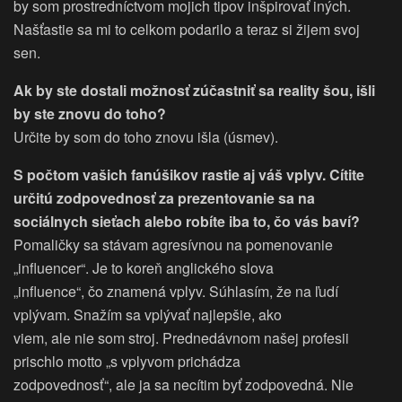
by som prostredníctvom mojich tipov inšpirovať iných.
Našťastie sa mi to celkom podarilo a teraz si žijem svoj
sen.
Ak by ste dostali možnosť zúčastniť sa reality šou, išli
by ste znovu do toho?
Určite by som do toho znovu išla (úsmev).
S počtom vašich fanúšikov rastie aj váš vplyv. Cítite
určitú zodpovednosť za
prezentovanie sa na
sociálnych sieťach alebo robíte iba to, čo vás baví?
Pomaličky sa stávam agresívnou na pomenovanie
„influencer“. Je to koreň anglického slova
„influence“, čo znamená vplyv. Súhlasím, že na ľudí
vplývam. Snažím sa vplývať najlepšie, ako
viem, ale nie som stroj. Prednedávnom našej profesii
prischlo motto „s vplyvom prichádza
zodpovednosť“, ale ja sa necítim byť zodpovedná. Nie