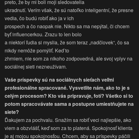
preto, že by mi boli moji sledovatelia
ukradnutí. Verím však, že sú natoľko inteligentní, že presne
vedia, čo budú robiť ako ja v ich
prospech a čo naopak nie. Nikto sa ma nepýtal, či chcem
byť influencerkou. Zrazu to len bolo
a niektorí ľudia si myslia, že som teraz „nadčlovek“, čo sa
nikdy nemôže pomýliť. Keď to
zhrniem, nie som za nikoho zodpovedná, ale svoj vplyv na
sociálnej sieti nezneužívam.
Vaše príspevky sú na sociálnych sieťach veľmi
profesionálne spracované. Vysvetlite nám, ako to je s
celým procesom? Kto vás pripravuje, fotí? Všetko si to
potom spracovávate sama a postupne umiestňujete na
siete?
Ďakujem za pochvalu. Snažím sa robiť veci najlepšie, ako
viem a obzvlášť, keď som za to platená. Spokojnosť klienta
je aj mojou spokojnosťou. Chcem, aby sa príspevky páčili