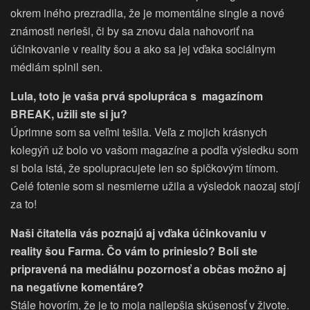
okrem iného prezradila, že je momentálne single a nové
známosti nerieši, či by sa znovu dala nahovoriť na
účinkovanie v reality šou a ako sa jej vďaka sociálnym
médiám splnil sen.
Lula, toto je vaša prvá spolupráca s magazínom
BREAK, užili ste si ju?
Úprimne som sa veľmi tešila. Veľa z mojich krásnych
kolegýň už bolo vo vašom magazíne a podľa výsledku som
si bola istá, že spolupracujete len so špičkovým tímom.
Celé fotenie som si nesmierne užila a výsledok naozaj stojí
za to!
Naši čitatelia vás poznajú aj vďaka účinkovaniu v
reality šou Farma. Čo vám to prinieslo? Boli ste
pripravená na mediálnu pozornosť a občas možno aj
na negatívne komentáre?
Stále hovorím, že je to moja najlepšia skúsenosť v živote.