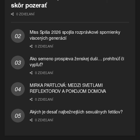
skôr pozerať
0 ZDIEĽANÍ
Miss Spiša 2026 spojila rozprávkové spomienky
viacerých generácií
0 ZDIEĽANÍ
Ako semeno prospieva ženskej duši… prehltnúť či
vypľuť?
0 ZDIEĽANÍ
MIRKA PARTLOVÁ: MEDZI SVETLAMI
REFLEKTOROV A POKOJOM DOMOVA
0 ZDIEĽANÍ
Akých je desať najbežnejších sexuálnych fetišov?
0 ZDIEĽANÍ