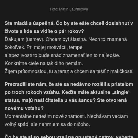
Foto: Mafin Laurincová
Ste mladá a úspešná. Čo by ste ešte chceli dosiahnuť v
živote a kde sa vidíte o pár rokov?
Ďakujem (úsmev). Chcem byť šťastná. Nech to znamená
čokoľvek. Pri mojej motivácii, tempe
a trpezlivosti to bude snáď znamenať len to najlepšie.
Konkrétne ciele na tak dlho nemám.
Žijem prítomnosťou, tu a teraz a chcem sa tešiť z maličkostí.
Prezradili ste nám, že ste sa nedávno rozišli s priateľom
po troch rokoch vzťahu. Keďže máte aktuálne „single“
status, majú naši čitatelia u vás šancu? Ste otvorená
novému vzťahu?
Momentálne neriešim nové známosti. Nechávam veciam
voľný spád, ale nehrniem sa do ničoho.
Čo by ste si so sebou vzali na opustený ostrov, vyberte