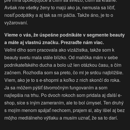
Avšak nie všetky ženy to majú ako ja, nemusia sa líčiť,
nosiť podpätky a aj tak sa mi páčia. Takže áno, je to o
vyžarovaní.
Vieme o vás, že úspešne podnikáte v segmente beauty
a máte aj vlastnú značku. Prezraďte nám viac.
Veľmi dlho som pracovala ako vizážistka, takže som k
beauty svetu mala stále blízko. Od malička mám v sebe
podnikateľského ducha a bolo už len otázkou času, s čím
začnem. Rozhodla som sa preto, čo mi je srdcu najbližšie.
Viem, ako je to s e-shopmi a koľko z nich skončí do roka.
Ja sa môžem pýšiť štvorročným fungovaním a som
najlepšia na trhu. Po dvoch rokoch som pridala aj ďalší e-
shop, síce s iným zameraním, ale to bol úmysel. Ten druhý
s mojím menom spájať nechcem, prajem si, aby išiel aj bez
môjho mediálneho výtlaku a musím uznať, že sa to darí.