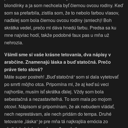
blondínky a ja som nechcela byť čiernou ovcou rodiny. Keď
som sa prefarbila, zistila som, že to nebolo farbou vlasov,
naďalej som bola čiernou ovcou rodiny (smiech)! Boh
skrátka vedel, prečo mi dáva hnedú farbu. Predsa sa ku
mne najviac hodí, takže podobné faux pas u mňa už
nehrozia.
Všimli sme si vaše krásne tetovania, dva nápisy v
arabčine. Znamenajú láska a buď statočná. Prečo
práve tieto slová?
Máte super postreh! „Buď statočná“ som si dala vytetovať
po smrti môjho otca. Pripomína mi, že aj keď sú veci
najhoršie, musím ísť skrátka ďalej. Vždy som bola
sebestačná a nezastaviteľná. To som mala po mojom
otcovi. Nápisom si pripomínam, že ak nebudem vládať,
nech neprestávam, ale nech pridám do tempa. Druhé
tetovanie „láska“ je pre mňa tá najkrajšia emócia zo