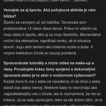
Venujete sa aj športu. Aká pohybová aktivita je vám
blízka?
Športu sa venujem už od malička. Tancovala som
profesionálne 15 rokov disco tance. Práve im vďačím za
moju lásku k športu, ako aj za moju flexibilitu. Momentálne
cvičím iba rekreačne, napríklad vonku, ak to situácia
dovolí. Jogu skôr beriem ako čistenie mysle a duše. V
mojom hektickom živote je naozaj potrebná.
Spracovávate tutoriály a rôzne videá na make-up a
riasy. Považujete krásu ženy spojenú s dokonalými
úpravami alebo je to skôr o vnútornom vyžarovaní?
Každá žena to má v sebe od narodenia, či sa chce o seba
starať viac alebo menej. Niektoré baby to nevnímajú ako
najpodstatnejšiu vec v živote, ale to neznamená, že nie sú
krásne. Ja sa rada upravujem, lebo sa tak dobre cítim. Je to
pre mňa upokojujúce a cítim sa sviežo, cítim sa krásne.