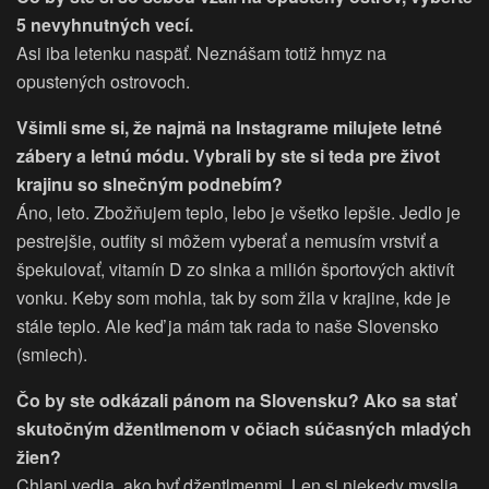
5 nevyhnutných vecí.
Asi iba letenku naspäť. Neznášam totiž hmyz na
opustených ostrovoch.
Všimli sme si, že najmä na Instagrame milujete letné
zábery a letnú módu. Vybrali by ste si teda pre život
krajinu so slnečným podnebím?
Áno, leto. Zbožňujem teplo, lebo je všetko lepšie. Jedlo je
pestrejšie, outfity si môžem vyberať a nemusím vrstviť a
špekulovať, vitamín D zo slnka a milión športových aktivít
vonku. Keby som mohla, tak by som žila v krajine, kde je
stále teplo. Ale keď ja mám tak rada to naše Slovensko
(smiech).
Čo by ste odkázali pánom na Slovensku? Ako sa stať
skutočným džentlmenom v očiach súčasných mladých
žien?
Chlapi vedia, ako byť džentlmenmi. Len si niekedy myslia,