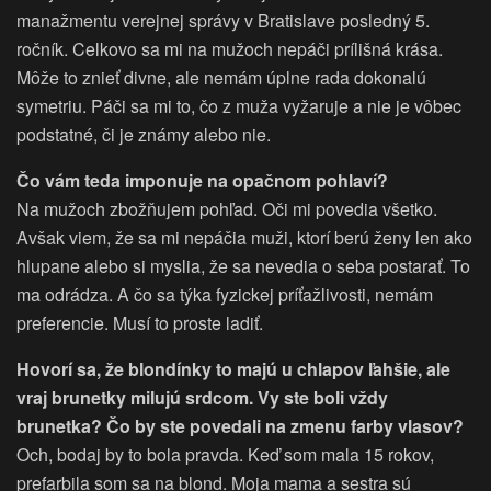
manažmentu verejnej správy v Bratislave posledný 5.
ročník. Celkovo sa mi na mužoch nepáči prílišná krása.
Môže to znieť divne, ale nemám úplne rada dokonalú
symetriu. Páči sa mi to, čo z muža vyžaruje a nie je vôbec
podstatné, či je známy alebo nie.
Čo vám teda imponuje na opačnom pohlaví?
Na mužoch zbožňujem pohľad. Oči mi povedia všetko.
Avšak viem, že sa mi nepáčia muži, ktorí berú ženy len ako
hlupane alebo si myslia, že sa nevedia o seba postarať. To
ma odrádza. A čo sa týka fyzickej príťažlivosti, nemám
preferencie. Musí to proste ladiť.
Hovorí sa, že blondínky to majú u chlapov ľahšie, ale
vraj brunetky milujú srdcom. Vy ste boli vždy
brunetka? Čo by ste povedali na zmenu farby vlasov?
Och, bodaj by to bola pravda. Keď som mala 15 rokov,
prefarbila som sa na blond. Moja mama a sestra sú