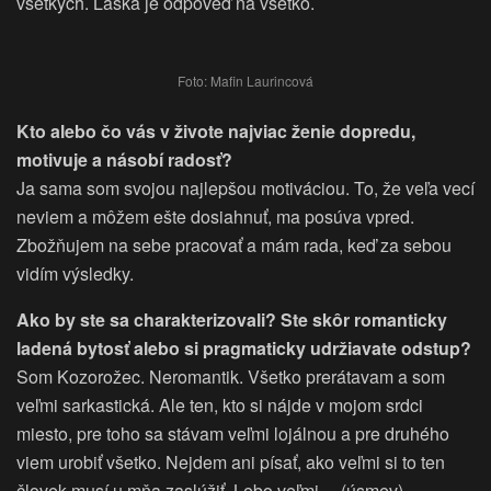
všetkých. Láska je odpoveď na všetko.
Foto: Mafin Laurincová
Kto alebo čo vás v živote najviac ženie dopredu,
motivuje a násobí radosť?
Ja sama som svojou najlepšou motiváciou. To, že veľa vecí
neviem a môžem ešte dosiahnuť, ma posúva vpred.
Zbožňujem na sebe pracovať a mám rada, keď za sebou
vidím výsledky.
Ako by ste sa charakterizovali? Ste skôr romanticky
ladená bytosť alebo si pragmaticky udržiavate odstup?
Som Kozorožec. Neromantik. Všetko prerátavam a som
veľmi sarkastická. Ale ten, kto si nájde v mojom srdci
miesto, pre toho sa stávam veľmi lojálnou a pre druhého
viem urobiť všetko. Nejdem ani písať, ako veľmi si to ten
človek musí u mňa zaslúžiť. Lebo veľmi… (úsmev).