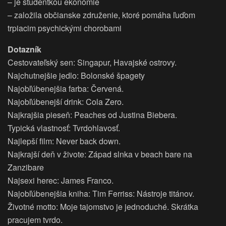
– je študentkou ekonómie
– založila občianske združenie, ktoré pomáha ľuďom
trpiacim psychickými chorobami
Dotazník
Cestovateľský sen: Singapur, Havajské ostrovy.
Najchutnejšie jedlo: Bolonské špagety
Najobľúbenejšia farba: Červená.
Najobľúbenejší drink: Cola Zero.
Najkrajšia pieseň: Peaches od Justina Biebera.
Typická vlastnosť: Tvrdohlavosť.
Najlepší film: Never back down.
Najkrajší deň v živote: Západ slnka v beach bare na
Zanzibare
Najsexi herec: James Franco.
Najobľúbenejšia kniha: Tim Ferriss: Nástroje titánov.
Životné motto: Moje tajomstvo je jednoduché. Skrátka
pracujem tvrdo.