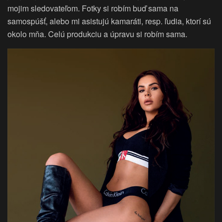
mojim sledovateľom. Fotky si robím buď sama na
samospúšť, alebo mi asistujú kamaráti, resp. ľudia, ktorí sú
okolo mňa. Celú produkciu a úpravu si robím sama.