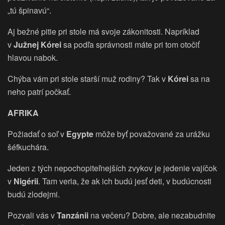
„tú špinavú“.
Aj bežné pitie pri stole má svoje zákonitosti. Napríklad
v
Južnej Kórei
sa podľa správnosti máte pri tom otočiť
hlavou nabok.
Chýba vám pri stole starší muž rodiny? Tak v
Kórei
sa na
neho patrí počkať.
AFRIKA
Požiadať o soľ v
Egypte
môže byť považované za urážku
šéfkuchára.
Jeden z tých nepochopiteľnejších zvykov je jedenie vajíčok
v
Nigérii
. Tam veria, že ak ich budú jesť deti, v budúcnosti
budú zlodejmi.
Pozvali vás v
Tanzánii
na večeru? Dobre, ale nezabudnite