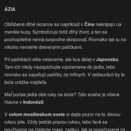
ÁZIA
Obľúbené dlhé rezance sa napríklad v
Číne
nekrájajú na
menšie kusy. Symbolizujú totiž dlhý život, a ten sa
pochopiteľne nemá svojvoľne skracovať. Rovnako tak tu na
nikoho nemierte drevenými paličkami.
Pri paličkách ešte ostaneme, ale kus ďalej v
Japonsku
.
Tam ich nikdy nezapichujte vzpriamene do jedla, lebo
rovnako sa zapaľujú paličky za mŕtvych. V reštaurácii by to
bola urážka majiteľa.
Mať počas jedla obe ruky na stole? Táto snaha je vítaná
hlavne v
Indonézii
.
V
celom moslimskom svete
si dajte pozor na to, ktorou
rukou jete. Vždy jedzte pravou rukou, lebo ľavá sa
používanie na čistenie (napr. zadku), tak je považované za