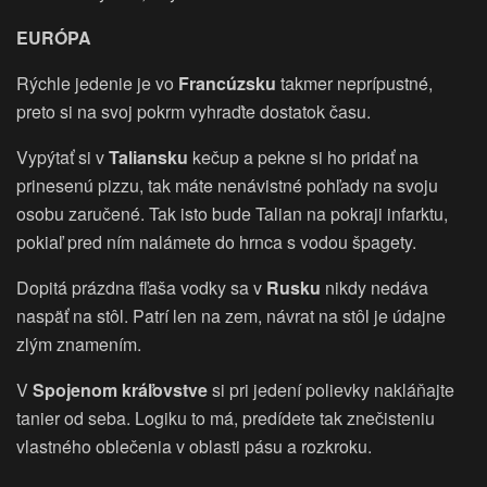
EURÓPA
Rýchle jedenie je vo
Francúzsku
takmer neprípustné,
preto si na svoj pokrm vyhraďte dostatok času.
Vypýtať si v
Taliansku
kečup a pekne si ho pridať na
prinesenú pizzu, tak máte nenávistné pohľady na svoju
osobu zaručené. Tak isto bude Talian na pokraji infarktu,
pokiaľ pred ním nalámete do hrnca s vodou špagety.
Dopitá prázdna fľaša vodky sa v
Rusku
nikdy nedáva
naspäť na stôl. Patrí len na zem, návrat na stôl je údajne
zlým znamením.
V
Spojenom kráľovstve
si pri jedení polievky nakláňajte
tanier od seba. Logiku to má, predídete tak znečisteniu
vlastného oblečenia v oblasti pásu a rozkroku.