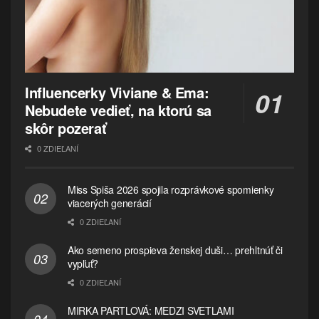
Influencerky Viviane & Ema:
Nebudete vedieť, na ktorú sa
skôr pozerať
0 ZDIEĽANÍ
Miss Spiša 2026 spojila rozprávkové spomienky
viacerých generácií
0 ZDIEĽANÍ
Ako semeno prospieva ženskej duši… prehltnúť či
vypľuť?
0 ZDIEĽANÍ
MIRKA PARTLOVÁ: MEDZI SVETLAMI