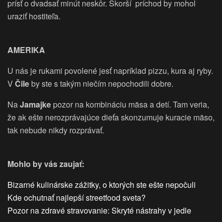
prísť o dvadsať minút neskôr. Skorší príchod by mohol
uraziť hostiteľa.
AMERIKA
U nás je rukami povolené jesť napríklad pizzu, kura aj ryby.
V
Čile
by ste s takým niečím nepochodili dobre.
Na
Jamajke
pozor na kombináciu mäsa a detí. Tam veria,
že ak ešte nerozprávajúce dieťa skonzumuje kuracie mäso,
tak nebude nikdy rozprávať.
Mohlo by vás zaujať:
Bizarné kulinárske zážitky, o ktorých ste ešte nepočuli
Kde ochutnať najlepší streetfood sveta?
Pozor na zdravé stravovanie: Skryté nástrahy v jedle