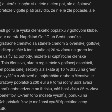
 uterák, ktorým si utriete nielen pot, ale aj špinavú
etože v golfe platí pravidlo, že nie je zlé počasie, ale
sti golfu je výška členského poplatku v golfovom klube.
eur na rok. Napríklad Golf Club Sedín ponúka
istračné členstvo sa stanete členom Slovenskej golfovej
endikep a ešte k tomu máte aj 20 % zľavu na green fee
te užiť viac pohody, môžete si kúpiť ročné členské
Toto členstvo, okrem registrácie v golfovej asociácii,
ň počas celej sezóny a získate aj 10 % zľavu na green
 Najvyšším a zároveň aj najdrahším druhom členstva je
norazový poplatok 2200 eur a k tomu ročný udržiavací
 hrať neobmedzene na ihrisku, váš hosť získa 25 % zľavu
benefitov. Okrem toho môžete využiť aj ponuku na
ných príslušníkov je možnosť využiť špeciálne ceny
.sk
.