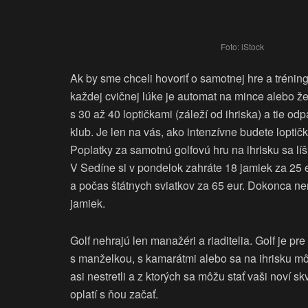
Foto: iStock
Ak by sme chceli hovoriť o samotnej hre a tréning
každej cvičnej lúke je automat na mince alebo že
s 30 až 40 loptičkami (záleží od ihriska) a tie od
klub. Je len na vás, ako intenzívne budete lopti
Poplatky za samotnú golfovú hru na ihrisku sa líš
V Sedíne si v pondelok zahráte 18 jamiek za 25 eu
a počas štátnych sviatkov za 65 eur. Dokonca nem
jamiek.
Golf nehrajú len manažéri a riaditelia. Golf je pr
s manželkou, s kamarátmi alebo sa na ihrisku môž
asi nestretli a z ktorých sa môžu stať vaši noví sk
oplatí s ňou začať.