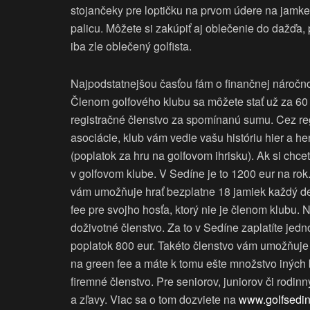
stojančeky pre loptičku na prvom údere na jamke) a
palicu. Môžete si zakúpiť aj oblečenie do dažďa, pr
iba zle oblečený golfista.
Najpodstatnejšou časťou fám o finančnej náročno
Členom golfového klubu sa môžete stať už za 60 
registračné členstvo za spomínanú sumu. Cez reg
asociácie, klub vám vedie vašu históriu hier a h
(poplatok za hru na golfovom ihrisku). Ak si chce
v golfovom klube. V Sedíne je to 1200 eur na rok. 
vám umožňuje hrať bezplatne 18 jamiek každý de
fee pre svojho hosťa, ktorý nie je členom klubu.
doživotné členstvo. Za to v Sedíne zaplatíte jed
poplatok 800 eur. Takéto členstvo vám umožňuje
na green fee a máte k tomu ešte množstvo iných 
firemné členstvo. Pre seniorov, juniorov či rodin
a zľavy. Viac sa o tom dozviete na
www.golfsedin