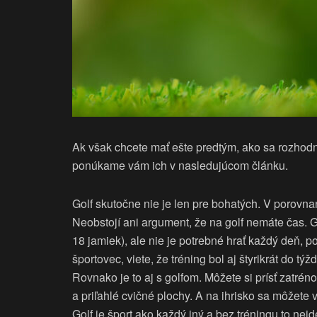
Ak však chcete mať ešte predtým, ako sa rozhodne
ponúkame vám ich v nasledujúcom článku.
Golf skutočne nie je len pre bohatých. V porovna
Neobstojí ani argument, že na golf nemáte čas. G
18 jamiek), ale nie je potrebné hrať každý deň, p
športovec, viete, že tréning bol aj štyrikrát do tý
Rovnako je to aj s golfom. Môžete si prísť zatrén
a priľahlé cvičné plochy. A na ihrisko sa môžete v
Golf je šport ako každý iný a bez tréningu to nej