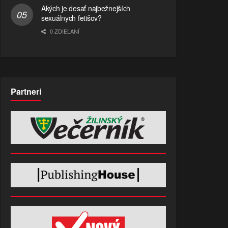
Akých je desať najbežnejších
sexuálnych fetišov?
0 ZDIEĽANÍ
Partneri