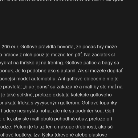
 200 eur. Golfové pravidlá hovoria, že počas hry môže
a hráčov z nich použije možno len päť. Na začiatok si
 vybrať na ihrisko aj na tréning. Golfové palice a bagy sa
 ponúk. Je to podobné ako s autami. Ak si môžete dopriať
 lacnejší model automobilu. Ani golfové oblečenie nie je
e pravidlá: „blue jeans“ sú zakázané a mali by ste mať na
 je také striktné, pretože existujú kolekcie golfového
ponúkajú tričká s vyvýšeným golierom. Golfové topánky
pri údere nešmykla noha, ale nie sú podmienkou. Golf
 o to, aby ste mali obutú pohodlnú obuv, pretože pri
hôdze. Potom je to už len o nákupe drobností, ako sú
olfové loptičky, tzv. týčka (drevené alebo plastové