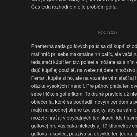
Čas teda rozhodne nie je problém golfu.
Foto: iStock
Priemerná sada golfových palíc sa dá kúpiť už od
mať hráč pri sebe maximálne 14 palíc, ale väčšin
teda stačí kúpiť len tzv. polset a môžete sa s ním
dajú kúpiť aj použité, na webe nájdete množstvo
Ferrari, kúpite si ho, ale na vozenie vám stačí aj
otázka vysokých financií. Pre pánov platia len dv
sebe tričko s golierikom. To druhé pravidlo už nie
oblečenia, ktoré sa podriadili novým trendom a 
majú na spodnej strane tzv. spajky, aby sa vám 
môžete hrať aj v obyčajných teniskách. Ide hlavne
golfovej hre vás čaká niekedy aj 17 kilometrov c
golfová rukavica, používa sa obvykle len jedna, g