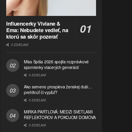
Influencerky Viviane &
Ema: Nebudete vedieť, na
ktorú sa skôr pozerať
0 ZDIEĽANÍ
Miss Spiša 2026 spojila rozprávkové
spomienky viacerých generácií
0 ZDIEĽANÍ
Ako semeno prospieva ženskej duši…
prehltnúť či vypľuť?
0 ZDIEĽANÍ
MIRKA PARTLOVÁ: MEDZI SVETLAMI
REFLEKTOROV A POKOJOM DOMOVA
0 ZDIEĽANÍ