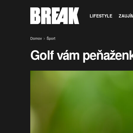
LIFESTYLE
ZAUJÍ
Domov
Šport
Golf vám peňaženk