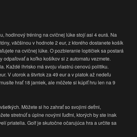
u, hodinový tréning na cvičnej lúke stojí asi 4 eurá. Na
tóny, väčšinou v hodnote 2 eur, z ktorého dostanete košík
paľujete na cvičnej lúke. O pozbieranie loptičiek sa postará
čky odpaľovať a koľko košíkov si z automatu vezmete.
ia. Každé ihrisko má svoju vlastnú cenovú politiku.
r. V utorok a štvrtok za 49 eur a v piatok až nedeľu
usíte hrať 18 jamiek, ale môžete si kúpiť hru len na 9
e všetkých. Môžete si ho zahrať so svojimi deťmi,
ete stretnúť s úplne novými ľuďmi, ktorých by ste inak
velí priatelia. Golf je skutočne očarujúca hra a určite sa