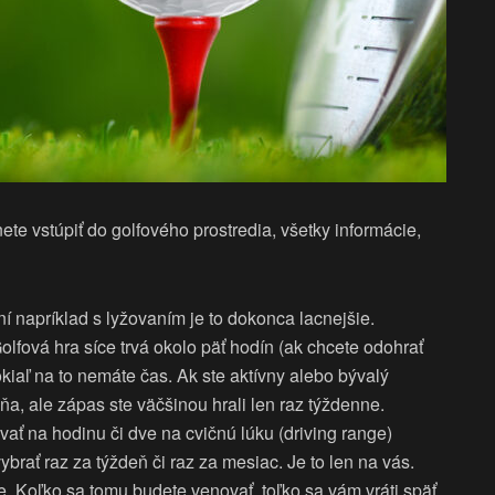
te vstúpiť do golfového prostredia, všetky informácie,
ní napríklad s lyžovaním je to dokonca lacnejšie.
olfová hra síce trvá okolo päť hodín (ak chcete odohrať
okiaľ na to nemáte čas. Ak ste aktívny alebo bývalý
ždňa, ale zápas ste väčšinou hrali len raz týždenne.
ovať na hodinu či dve na cvičnú lúku (driving range)
ybrať raz za týždeň či raz za mesiac. Je to len na vás.
de. Koľko sa tomu budete venovať, toľko sa vám vráti späť.