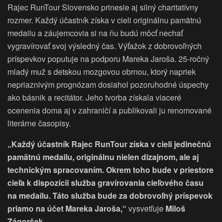
Rajec RunTour Slovensko prinesie aj silný charitatívny
rozmer. Každý účastník získa v cieli originálnu pamätnú
medailu a záujemcovia si na ňu budú môcť nechať
vygravírovať svoj výsledný čas. Výťažok z dobrovoľných
príspevkov poputuje na podporu Mareka Jaroša. 25-ročný
mladý muž s detskou mozgovou obrnou, ktorý napriek
nepriaznivým prognózam dosiahol pozoruhodné úspechy
ako básnik a recitátor. Jeho tvorba získala viaceré
ocenenia doma aj v zahraničí a publikovali ju renomované
literárne časopisy.
„Každý účastník Rajec RunTour získa v cieli jedinečnú
pamätnú medailu, originálnu nielen dizajnom, ale aj
technickým spracovaním. Okrem toho bude v priestore
cieľa k dispozícii služba gravírovania cieľového času
na medailu. Táto služba bude za dobrovoľný príspevok
priamo na účet Mareka Jaroša,“
vysvetľuje
Miloš
Zágoršek.