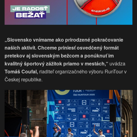
„Slovensko vnímame ako prirodzené pokračovanie
našich aktivít. Chceme priniesť osvedčený formát
pretekov aj slovenským bežcom a ponúknuť im
kvalitný športový zážitok priamo v mestách,“
uvádza
Tomáš Coufal,
riaditeľ organizačného výboru RunTour v
Českej republike.