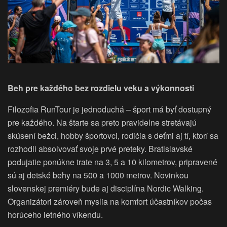
Beh pre každého bez rozdielu veku a výkonnosti
Filozofia RunTour je jednoduchá – šport má byť dostupný
pre každého. Na štarte sa preto pravidelne stretávajú
skúsení bežci, hobby športovci, rodičia s deťmi aj tí, ktorí sa
rozhodli absolvovať svoje prvé preteky. Bratislavské
podujatie ponúkne trate na 3, 5 a 10 kilometrov, pripravené
sú aj detské behy na 500 a 1000 metrov. Novinkou
slovenskej premiéry bude aj disciplína Nordic Walking.
Organizátori zároveň myslia na komfort účastníkov počas
horúceho letného víkendu.