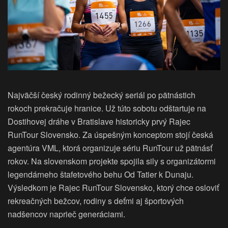
Najväčší český rodinný bežecký seriál po pätnástich
rokoch prekračuje hranice. Už túto sobotu odštartuje na
Dostihovej dráhe v Bratislave historicky prvý Rajec
RunTour Slovensko. Za úspešným konceptom stojí česká
agentúra VML, ktorá organizuje sériu RunTour už pätnásť
rokov. Na slovenskom projekte spojila sily s organizátormi
legendárneho štafetového behu Od Tatier k Dunaju.
Výsledkom je Rajec RunTour Slovensko, ktorý chce osloviť
rekreačných bežcov, rodiny s deťmi aj športových
nadšencov naprieč generáciami.