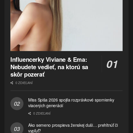
Influencerky Viviane & Ema:
Nebudete vedieť, na ktorú sa
skôr pozerať
0 ZDIEĽANÍ
Miss Spiša 2026 spojila rozprávkové spomienky
viacerých generácií
0 ZDIEĽANÍ
Ako semeno prospieva ženskej duši… prehltnúť či
vypľuť?