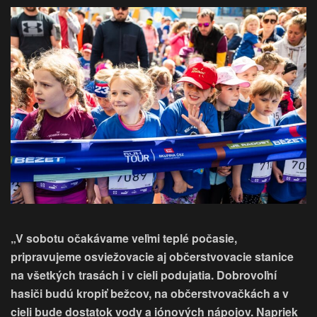
„V sobotu očakávame veľmi teplé počasie,
pripravujeme osviežovacie aj občerstvovacie stanice
na všetkých trasách i v cieli podujatia. Dobrovoľní
hasiči budú kropiť bežcov, na občerstvovačkách a v
cieli bude dostatok vody a iónových nápojov. Napriek