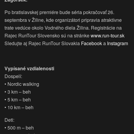
Po bratislavskej premiére bude séria pokračovať 26.
septembra v Žiline, kde organizátori pripravia atraktívne
trate vedúce okolo Vodného diela Žilina. Registrácie na
Rajec RunTour Slovensko sú na stránke
www.run-tour.sk
Sledujte aj Rajec RunTour Slovakia
Facebook
a
Instagram
Vypísané vzdialenosti
Dospelí:
• Nordic walking
• 3 km – beh
• 5 km – beh
• 10 km – beh
Deti:
• 500 m – beh