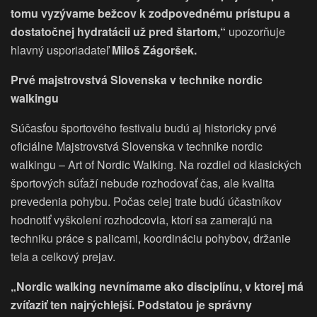
tomu vyzývame bežcov k zodpovednému prístupu a
dostatočnej hydratácii už pred štartom,“
upozorňuje
hlavný usporiadateľ
Miloš Zágoršek.
Prvé majstrovstvá Slovenska v technike nordic
walkingu
Súčasťou športového festivalu budú aj historicky prvé
oficiálne Majstrovstvá Slovenska v technike nordic
walkingu – Art of Nordic Walking. Na rozdiel od klasických
športových súťaží nebude rozhodovať čas, ale kvalita
prevedenia pohybu. Počas celej trate budú účastníkov
hodnotiť vyškolení rozhodcovia, ktorí sa zamerajú na
techniku práce s palicami, koordináciu pohybov, držanie
tela a celkový prejav.
„Nordic walking nevnímame ako disciplínu, v ktorej má
zvíťaziť ten najrýchlejší. Podstatou je správny