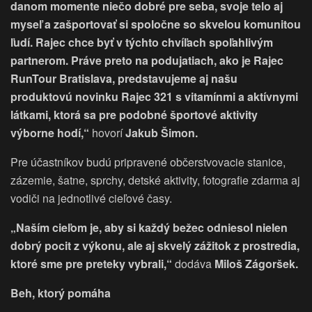
danom momente niečo dobré pre seba, svoje telo aj
myseľ a zašportovať si spoločne so skvelou komunitou
ľudí. Rajec chce byť v týchto chvíľach spoľahlivým
partnerom. Práve preto na podujatiach, ako je Rajec
RunTour Bratislava, predstavujeme aj našu
produktovú novinku Rajec 321 s vitamínmi a aktívnymi
látkami, ktorá sa pre podobné športové aktivity
výborne hodí,“
hovorí
Jakub Šimon.
Pre účastníkov budú pripravené občerstvovacie stanice,
zázemie, šatne, sprchy, detské aktivity, fotografie zdarma aj
vodiči na jednotlivé cieľové časy.
„Naším cieľom je, aby si každý bežec odniesol nielen
dobrý pocit z výkonu, ale aj skvelý zážitok z prostredia,
ktoré sme pre preteky vybrali,“
dodáva
Miloš Zágoršek.
Beh, ktorý pomáha