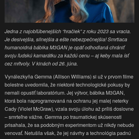
Jedna z najobľúbenejších
“
hračiek” z roku 2023 sa vracia.
Je desivejšia, silnejšia a ešte nebezpečnejšia! Smrtiaca
humanoidná bábika M3GAN je opäť odhodlaná chrániť
svoju ľudskú kamarátku za každú cenu – aj keby mala ísť
cez mŕtvoly. V kinách od 26. júna.
Vynálezkyňa Gemma (Allison Williams) si už v prvom filme
bolestne uvedomila, že niektoré technologické pokusy by
nemali opustiť laboratórium. Jej výtvor, bábika M3GAN,
ktorá bola naprogramovaná na ochranu jej malej neterky
Cady (Violet McGraw), vzala svoju úlohu až príliš doslovne
– smrteľne vážne. Gemma po traumatickej skúsenosti
prisahala, že sa podobným experimentom už nikdy nebude
venovať. Netušila však, že jej návrhy a technológia padnú