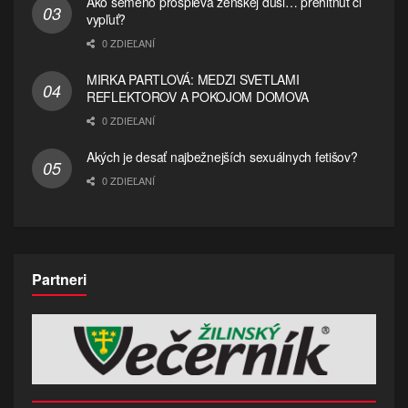
Ako semeno prospieva ženskej duši… prehltnúť či
vypľuť?
0 ZDIEĽANÍ
MIRKA PARTLOVÁ: MEDZI SVETLAMI
REFLEKTOROV A POKOJOM DOMOVA
0 ZDIEĽANÍ
Akých je desať najbežnejších sexuálnych fetišov?
0 ZDIEĽANÍ
Partneri