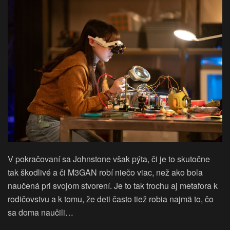
V pokračovaní sa Johnstone však pýta, či je to skutočne
tak škodlivé a či M3GAN robí niečo viac, než ako bola
naučená pri svojom stvorení. Je to tak trochu aj metafora k
rodičovstvu a k tomu, že deti často tiež robia najmä to, čo
sa doma naučili…