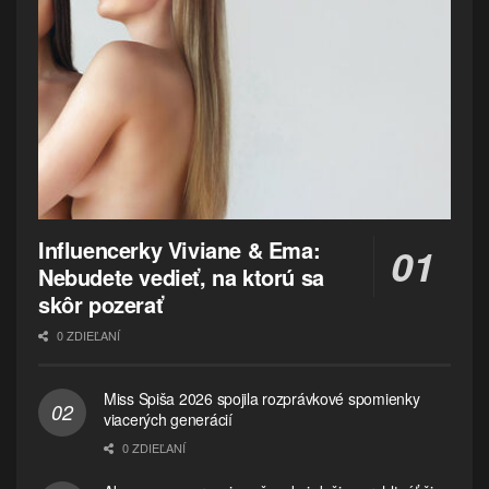
Influencerky Viviane & Ema:
Nebudete vedieť, na ktorú sa
skôr pozerať
0 ZDIEĽANÍ
Miss Spiša 2026 spojila rozprávkové spomienky
viacerých generácií
0 ZDIEĽANÍ