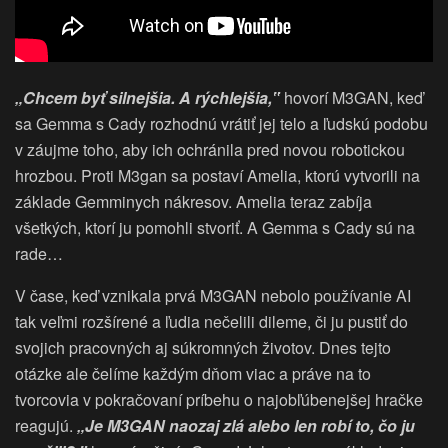
„Chcem byť silnejšia. A rýchlejšia,‟
hovorí M3GAN, keď
sa Gemma s Cady rozhodnú vrátiť jej telo a ľudskú podobu
v záujme toho, aby ich ochránila pred novou robotickou
hrozbou. Proti M3gan sa postaví Amelia, ktorú vytvorili na
základe Gemminych nákresov. Amelia teraz zabíja
všetkých, ktorí ju pomohli stvoriť. A Gemma s Cady sú na
rade…
V čase, keď vznikala prvá M3GAN nebolo používanie AI
tak veľmi rozšírené a ľudia nečelili dileme, či ju pustiť do
svojich pracovných aj súkromných životov. Dnes tejto
otázke ale čelíme každým dňom viac a práve na to
tvorcovia v pokračovaní príbehu o najobľúbenejšej hračke
reagujú.
„Je M3GAN naozaj zlá alebo len robí to, čo ju