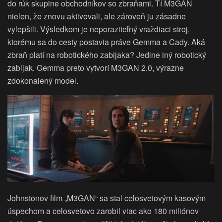
do rúk skupine obchodníkov so zbraňami. Tí M3GAN
nielen, že znovu aktivovali, ale zároveň ju zásadne
vylepšili. Výsledkom je neporaziteľný vraždiaci stroj,
ktorému sa do cesty postavia práve Gemma a Cady. Aká
zbraň platí na robotického zabijaka? Jedine iný robotický
zabijak. Gemma preto vytvorí M3GAN 2.0, výrazne
zdokonalený model.
Johnstonov film „M3GAN“ sa stal celosvetovým kasovým
úspechom a celosvetovo zarobil viac ako 180 miliónov