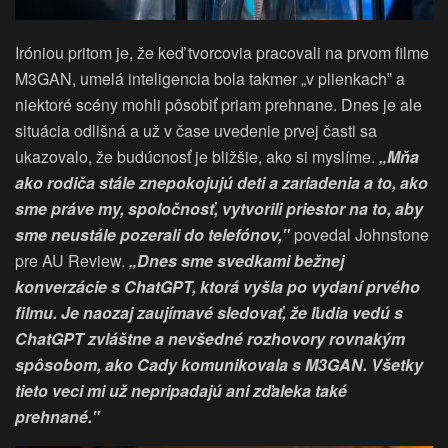
Iróniou pritom je, že keď tvorcovia pracovali na prvom filme
M3GAN, umelá inteligencia bola takmer „v plienkach‟ a
niektoré scény mohli pôsobiť priam prehnane. Dnes je ale
situácia odlišná a už v čase uvedenie prvej časti sa
ukazovalo, že budúcnosť je bližšie, ako si myslíme.
„Mňa
ako rodiča stále znepokojujú deti a zariadenia a to, ako
sme práve my, spoločnosť, vytvorili priestor na to, aby
sme neustále pozerali do telefónov,‟
povedal Johnstone
pre AU Review.
„Dnes sme svedkami bežnej
konverzácie s ChatGPT, ktorá vyšla po vydaní prvého
filmu. Je naozaj zaujímavé sledovať, že ľudia vedú s
ChatGPT zvláštne a nevšedné rozhovory rovnakým
spôsobom, ako Cady komunikovala s M3GAN. Všetky
tieto veci mi už nepripadajú ani zďaleka také
prehnané.‟