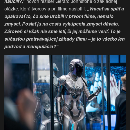
naučili?,‟
hovorí režisér Gerard Johnstone o základnej
otázke, ktorú tvorcovia pri filme nastolili.
„Vracať sa späť a
opakovať to, čo sme urobili v prvom filme, nemalo
zmysel.
Poslať ju na cestu
vykúpenia zmysel dávalo.
Zároveň si však nie sme istí, či jej môžeme veriť. To je
súčasťou pretrvávajúcej záhady filmu – je to všetko len
podvod a manipulácia?“