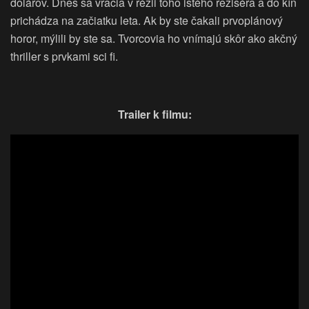
dolárov. Dnes sa vracia v réžii toho istého režiséra a do kín
prichádza na začiatku leta. Ak by ste čakali prvoplánový
horor, mýlili by ste sa. Tvorcovia ho vnímajú skôr ako akčný
thriller s prvkami sci fi.
Trailer k filmu: