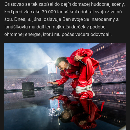
Cristovao sa tak zapísal do dejín domácej hudobnej scény,
keď pred viac ako 30 000 fanúšikmi odohral svoju životnú
šou. Dnes, 8. júna, oslavuje Ben svoje 38. narodeniny a
fanúšikovia mu dali ten najkrajší darček v podobe
ohromnej energie, ktorú mu počas večera odovzdali.