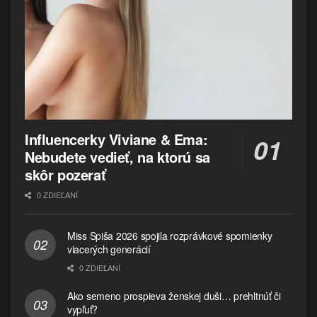
Influencerky Viviane & Ema:
Nebudete vedieť, na ktorú sa
skôr pozerať
0 ZDIEĽANÍ
Miss Spiša 2026 spojila rozprávkové spomienky
viacerých generácií
0 ZDIEĽANÍ
Ako semeno prospieva ženskej duši… prehltnúť či
vypľuť?