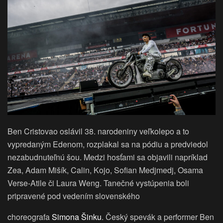
Ben Cristovao oslávil 38. narodeniny veľkolepo a to
vypredaným Edenom, rozplakal sa na pódiu a predviedol
nezabudnuteľnú šou. Medzi hosťami sa objavili napríklad
Zea, Adam Mišík, Calin, Kojo, Sofian Medjmedj, Osama
Verse-Atile či Laura Weng. Tanečné vystúpenia boli
pripravené pod vedením slovenského
choreografa
Simona Šinku
. Český spevák a performer Ben