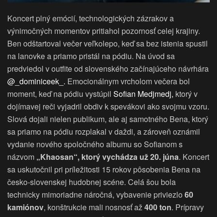
Koncert plný emócií, technologických zázrakov a
výnimočných momentov pritiahol pozornosť celej krajiny.
Ben odštartoval večer veľkolepo, keď sa bez istenia spustil
na lanovke a priamo pristál na pódiu. Na úvod sa
predviedol v outfite od slovenského začínajúceho návrhára
@_dominiceek_.
Emocionálnym vrcholom večera bol
moment, keď na pódiu vystúpil
Sofian Medjmedj,
ktorý v
dojímavej reči vyjadril obdiv k spevákovi ako svojmu vzoru.
Slová dojali nielen publikum, ale aj samotného Bena, ktorý
sa priamo na pódiu rozplakal v daždi, a zároveň oznámil
vydanie nového spoločného albumu so Sofianom s
názvom
„Khaosan“, ktorý vychádza už 20. júna
. Koncert
sa uskutočnil pri príležitosti 15 rokov pôsobenia Bena na
česko-slovenskej hudobnej scéne. Celá šou bola
technicky mimoriadne náročná, vybavenie priviezlo
60
kamiónov
, konštrukcie mali nosnosť až
400 ton
. Prípravy