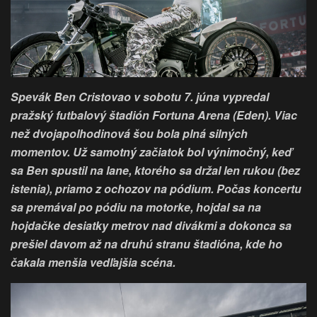
Spevák Ben Cristovao v sobotu 7. júna vypredal
pražský futbalový štadión Fortuna Arena (Eden). Viac
než dvojapolhodinová šou bola plná silných
momentov. Už samotný začiatok bol výnimočný, keď
sa Ben spustil na lane, ktorého sa držal len rukou (bez
istenia), priamo z ochozov na pódium. Počas koncertu
sa premával po pódiu na motorke, hojdal sa na
hojdačke desiatky metrov nad divákmi a dokonca sa
prešiel davom až na druhú stranu štadióna, kde ho
čakala menšia vedľajšia scéna.