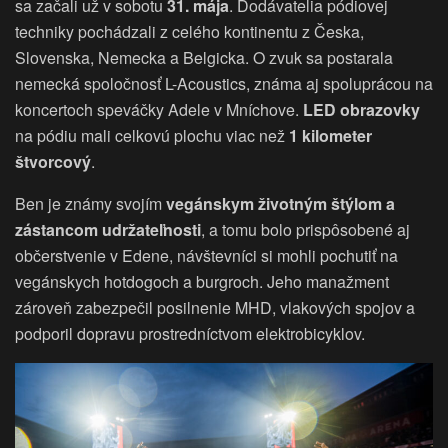
sa začali už v sobotu
31. mája
. Dodávatelia pódiovej
techniky pochádzali z celého kontinentu z Česka,
Slovenska, Nemecka a Belgicka. O zvuk sa postarala
nemecká spoločnosť L-Acoustics, známa aj spoluprácou na
koncertoch speváčky Adele v Mníchove.
LED obrazovky
na pódiu mali celkovú plochu viac než
1 kilometer
štvorcový
.
Ben je známy svojím
vegánskym životným štýlom a
zástancom udržateľnosti
, a tomu bolo prispôsobené aj
občerstvenie v Edene, návštevníci si mohli pochutiť na
vegánskych hotdogoch a burgroch. Jeho manažment
zároveň zabezpečil posilnenie MHD, vlakových spojov a
podporil dopravu prostredníctvom elektrobicyklov.