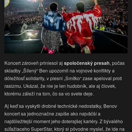
Koncert zároveň priniesol aj
spoločenský presah
, počas
skladby „Šílený“ Ben upozornil na vojnové konflikty a
dôležitosť solidarity, v piesni „Smítko“ zase apeloval proti
rasizmu. Ukázal, že nie je len hudobník, ale aj človek,
ktorému záleží na tom, čo sa vo svete deje.
Aj keď sa vyskytli drobné technické nedostatky, Benov
koncert sa jednoznačne zapíše ako najväčší a
najdôležitejší moment jeho doterajšej kariéry. Z bývalého
súťažiaceho SuperStar, ktorý si pôvodne myslel, že ide na