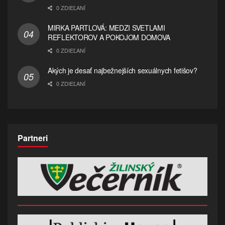
0 ZDIEĽANÍ
MIRKA PARTLOVÁ: MEDZI SVETLAMI
REFLEKTOROV A POKOJOM DOMOVA
0 ZDIEĽANÍ
Akých je desať najbežnejších sexuálnych fetišov?
0 ZDIEĽANÍ
Partneri