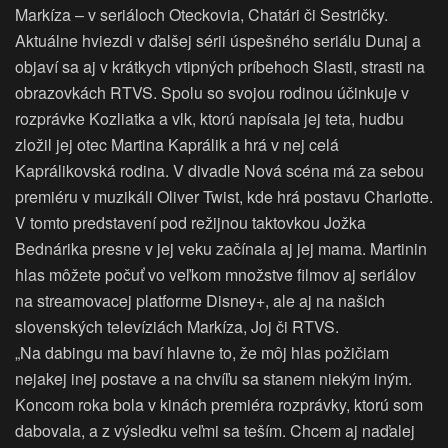
Markíza – v seriáloch Oteckovia, Chatári či Sestričky.
Aktuálne hviezdi v ďalšej sérii úspešného seriálu Dunaj a
objaví sa aj v krátkych vtipných príbehoch Slasti, strasti na
obrazovkách RTVS. Spolu so svojou rodinou účinkuje v
rozprávke Kozliatka a vlk, ktorú napísala jej teta, hudbu
zložil jej otec Martina Kaprálik a hrá v nej celá
Kaprálikovská rodina. V divadle Nová scéna má za sebou
premiéru v muzikáli Oliver Twist, kde hrá postavu Charlotte.
V tomto predstavení pod režijnou taktovkou Jožka
Bednárika presne v jej veku začínala aj jej mama. Martinin
hlas môžete počuť vo veľkom množstve filmov aj seriálov
na streamovacej platforme Disney+, ale aj na našich
slovenských televíziách Markíza, Joj či RTVS.
„Na dabingu ma baví hlavne to, že môj hlas požičiam
nejakej inej postave a na chvíľu sa stanem niekým iným.
Koncom roka bola v kinách premiéra rozprávky, ktorú som
dabovala, a z výsledku veľmi sa teším. Chcem aj naďalej