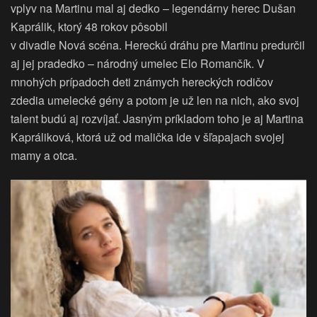
vplyv na Martinu mal aj dedko – legendárny herec Dušan
Kaprálik, ktorý 48 rokov pôsobil
v divadle Nová scéna. Hereckú dráhu pre Martinu predurčil
aj jej pradedko – národný umelec Elo Romančík. V
mnohých prípadoch deti známych hereckých rodičov
zdedia umelecké gény a potom je už len na nich, ako svoj
talent budú aj rozvíjať. Jasným príkladom toho je aj Martina
Kapráliková, ktorá už od malička ide v šľapajach svojej
mamy a otca.