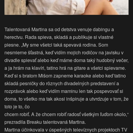
Talentovaná Martina sa od detstva venuje dabingu a
herectvu. Rada spieva, skladá a publikuje si vlastné
piesne. „My sme všetci taká spevavá rodina. Som
nesmierne šťastná, keď vidím mojich rodičov na javisku v
divadle spievať alebo keď máme doma taký hudobný večer,
a ja hrám na klavíri, tatino hrá na gitare a všetci spievame.
Keď si s bratom Mišom zapneme karaoke alebo keď tatino
skladá pesničky do rôznych divadelných predstavení a
rozprávok alebo keď vidím maminu len tak pospevovať si
doma, to všetko ma tak akosi inšpiruje a utvrdzuje v tom, že
toto je to, čo
chcem robiť. A že chcem robiť radosť všetkým ľuďom okolo,“
prezradila Breaku talentovaná Martina.
Martina účinkovala v úspešných televíznych projektoch TV