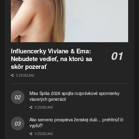
Influencerky Viviane & Ema:
Nebudete vedieť, na ktorú sa
skôr pozerať
0 ZDIEĽANÍ
Miss Spiša 2026 spojila rozprávkové spomienky
viacerých generácií
0 ZDIEĽANÍ
Ako semeno prospieva ženskej duši… prehltnúť či
vypľuť?
0 ZDIEĽANÍ