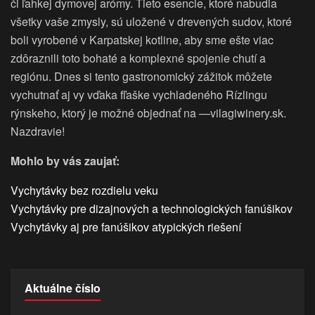
či ľahkej dymovej arómy. Tieto esencie, ktoré nabudia
všetky vaše zmysly, sú uložené v drevených sudov, ktoré
boli vyrobené v Karpatskej kotline, aby sme ešte viac
zdôraznili toto bohaté a komplexné spojenie chutí a
regiónu. Dnes si tento gastronomický zážitok môžete
vychutnať aj vy vďaka fľaške vychladeného Rízlingu
rýnskeho, ktorý je možné objednať na —vilagiwinery.sk.
Nazdravie!
Mohlo by vás zaujať:
Vychytávky bez rozdielu veku
Vychytávky pre dizajnových a technologických fanúšikov
Vychytávky aj pre fanúšikov atypických riešení
Aktuálne číslo