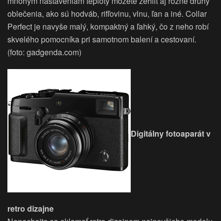
mnohým nastaveniam teploty môžete žehliť aj rôzne druhy
oblečenia, ako sú hodváb, rifľovinu, vlnu, ľan a iné. Collar
Perfect je navyše malý, kompaktný a ľahký, čo z neho robí
skvelého pomocníka pri samotnom balení a cestovaní.
(foto: gadgenda.com)
Digitálny fotoaparát v
retro dizajne