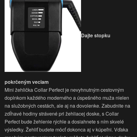
Dajte stopku
pokrčeným veciam
Mini žehlička Collar Perfect je nevyhnutným cestovným
doplnkom každého moderného a úspešného muža nielen
na služobných cestách, ale aj na dovolenke. Zabudnite na
zdĺhavé hodiny strávené pri žehliacej doske, s Collar
Perfect bude žehlenie rýchle a dosiahnete s ním skvelé
výsledky. Žehliť budete môcť dokonca aj v kúpeľni. Vďaka