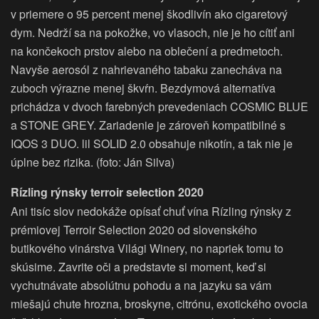
v priemere o 95 percent menej škodlivín ako cigaretový
dym. Nedrží sa na pokožke, vo vlasoch, nie je ho cítiť ani
na končekoch prstov alebo na oblečení a predmetoch.
Navyše aerosól z nahrievaného tabaku zanecháva na
zuboch výrazne menej škvŕn. Bezdymová alternatíva
prichádza v dvoch farebných prevedeniach COSMIC BLUE
a STONE GREY. Zariadenie je zároveň kompatibilné s
IQOS 3 DUO. lil SOLID 2.0 obsahuje nikotín, a tak nie je
úplne bez rizika. (foto: Ján Silva)
Rízling rýnsky terroir selection 2020
Ani tisíc slov nedokáže opísať chuť vína Rízling rýnsky z
prémiovej Terroir Selection 2020 od slovenského
butikového vinárstva Világi Winery, no napriek tomu to
skúsime. Zavrite oči a predstavte si moment, keď si
vychutnávate absolútnu pohodu a na jazyku sa vám
miešajú chute hrozna, broskyne, citrónu, exotického ovocia