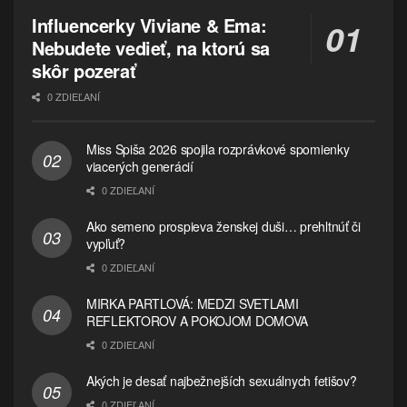
Influencerky Viviane & Ema:
Nebudete vedieť, na ktorú sa
skôr pozerať
0 ZDIEĽANÍ
Miss Spiša 2026 spojila rozprávkové spomienky
viacerých generácií
0 ZDIEĽANÍ
Ako semeno prospieva ženskej duši… prehltnúť či
vypľuť?
0 ZDIEĽANÍ
MIRKA PARTLOVÁ: MEDZI SVETLAMI
REFLEKTOROV A POKOJOM DOMOVA
0 ZDIEĽANÍ
Akých je desať najbežnejších sexuálnych fetišov?
0 ZDIEĽANÍ