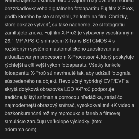
Nenechajte sa oklamať retro dizajnom najnovšieho modelu
bezzrkadlovkového digitálneho fotoaparátu Fujifilm X-Pro3,
podľa ktorého by ste si mysleli, že fotíte na film. Obrázky,
ktoré dokáže vytvoriť, sú také nádherné, že si fotografiu
zamilujete znova. Fujifilm X-Pro3 je vybavený všestranným
26,1 MP APS-C snímačom X-Trans BSI CMOS 4 s
rozšíreným systémom automatického zaostrovania a
aktualizovaným procesorom X-Processor 4, ktorý poskytuje
rýchlejší a citlivejší výkon fotoaparátu. Všetky funkcie
fotoaparátu X-Pro3 sú navrhnuté tak, aby udržali fotografa
sústredeného na objekt. Revolučný hybridný OVF/EVF a
skrytá dotyková obrazovka LCD X-Pro3 podporuje
tradičnejší štýl snímania pomocou hľadáčika, zatiaľ čo
najmodernejší obrazový snímač, vysokokvalitné 4K video a
bezkonkurenčné režimy reprodukcie farieb a filmovej
simulácie zaručujú veľkolepé výsledky. (foto:
adorama.com)