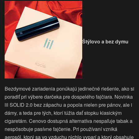
Štýlovo a bez dymu
Bezdymové zariadenia ponúkajú jedinečné riešenie, ako si
poradiť pri výbere darčeka pre dospelého fajčiara. Novinka
lil SOLID 2.0 bez zápachu a popola nielen pre pánov, ale i
dámy, a teda pre tých, ktorí túžia dať stopku klasickým
cigaretám. Cenovo dostupná alternatíva nespaľuje tabak a
nespôsobuje pasívne fajčenie. Pri používaní vzniká
aerosól, ktorý sa vo vzduchu rýchlo vyparí a ktorý obsahuje