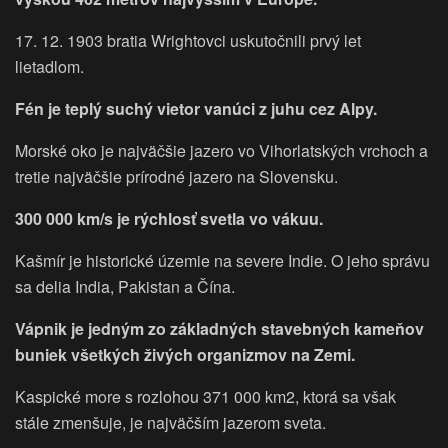
17. 12. 1903 bratia Wrightovci uskutočnili prvý let
lietadlom.
Fén je teplý suchý vietor vanúci z juhu cez Alpy.
Morské oko je najväčšie jazero vo Vihorlatských vrchoch a
tretie najväčšie prírodné jazero na Slovensku.
300 000 km/s je rýchlosť svetla vo vákuu.
Kašmír je historické územie na severe Indie. O jeho správu
sa delia India, Pakistan a Čína.
Vápnik je jedným zo základných stavebných kameňov
buniek všetkých živých organizmov na Zemi.
Kaspické more s rozlohou 371 000 km2, ktorá sa však
stále zmenšuje, je najväčším jazerom sveta.