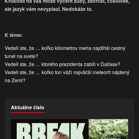
Krokodíl na vás môže vyceriť zuby, zavrčať, čokoľvek,
ale jazyk vám nevyplazí. Nedokáže to.
K téme:
Vedeli ste, že … koľko kilometrov meria najdlhší cestný
tunel na svete?
Vedeli ste, že … ktorého prezidenta zabili v Dallase?
Vedeli ste, že … koľko ton váži najväčší meteorit nájdený
na Zemi?
Aktuálne číslo