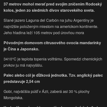
37 metrov mohol merať pred svojím zničením Rodoský
kolos, jeden zo siedmich divov starovekého sveta.
Slané jazero Laguna del Carbón na juhu Argentíny je
najnižšie položeným miestom na americkom kontinente.
Jeho hladina leží 105 metrov pod úrovňou mora
Pôvodným domovom citrusového ovocia mandarínky
je Čína a Japonsko.
3410°C je teplota topenia volfrámu. Spomedzi chemických
prvkov ju má najvyššiu.
Palec alebo cól je dĺžková jednotka. Tzv. anglický palec
predstavuje 2,54 cm
Gobi, najväčšia púšť v Ázii, zaberá asi 30 % plochy
Mongolska.