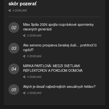
skôr pozerať
0 ZDIEĽANÍ
Miss Spiša 2026 spojila rozprávkové spomienky
viacerých generácií
0 ZDIEĽANÍ
Ako semeno prospieva ženskej duši… prehltnúť či
vypľuť?
0 ZDIEĽANÍ
MIRKA PARTLOVÁ: MEDZI SVETLAMI
REFLEKTOROV A POKOJOM DOMOVA
0 ZDIEĽANÍ
Akých je desať najbežnejších sexuálnych fetišov?
0 ZDIEĽANÍ