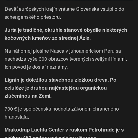
Deväť európskych krajín vrátane Slovenska vstúpilo do
schengenského priestoru.
Jurta je tradičné, okrúhle stanové obydlie niektorých
kočovných kmeňov zo strednej Ázie.
Na náhornej plošine Nasca v juhoamerickom Peru sa
nachádza vyše 300 obrazcov tvorených svetlými líniami.
Ich pôvod je dosiaľ neznámy.
Lignín je dôležitou stavebnou zložkou dreva. Po
celulóze je druhou najčastejšou organickou
zlúčeninou na Zemi.
700 € je spoločenská hodnota zákonom chráneného
hranostaja.
Mrakodrap Lachta Center v ruskom Petrohrade je s
výškou 462 metrov najvyšším v Európe.