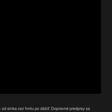
– od slnka cez hmlu po dážď. Dopravné predpisy sa