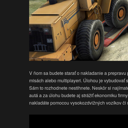
V ňom sa budete starať o nakladanie a prepravu 
misách alebo multiplayeri. Úlohou je vybudovať 
Sám to rozhodnete nestihnete. Neskôr si najímate
autá a za úlohu budete aj strážiť ekonomiku firmy.
nakladáte pomocou vysokozdvižných vozíkov či 