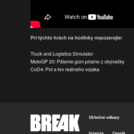
Pri týchto hrách na hodinky nepozerajte:
Truck and Logistics Simulator
MotoGP 20: Pálenie gúm priamo z obývačky
CoD4: Pot a krv reálneho vojaka
Užitočné odkazy
Inzercia
Cenník