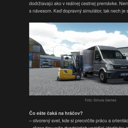
dodržiavajú ako v reálnej cestnej premávke. Nem
s návesom. Keď dopravný simulátor, tak nech je s
Foto: Simula Games
Čo ešte čaká na hráčov?
– otvorený svet, kde si precvičíte prácu a orien
– rôzne tipy vyše dvadsiatich vozidiel (dodávky,