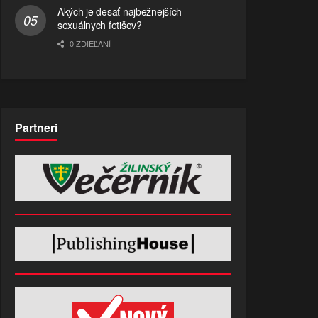
Akých je desať najbežnejších
sexuálnych fetišov?
0 ZDIEĽANÍ
Partneri