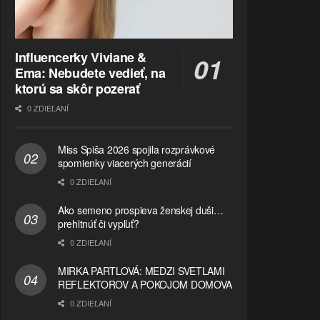
Influencerky Viviane &
Ema: Nebudete vedieť, na
ktorú sa skôr pozerať
0 ZDIEĽANÍ
Miss Spiša 2026 spojila rozprávkové
spomienky viacerých generácií
0 ZDIEĽANÍ
Ako semeno prospieva ženskej duši…
prehltnúť či vypľuť?
0 ZDIEĽANÍ
MIRKA PARTLOVÁ: MEDZI SVETLAMI
REFLEKTOROV A POKOJOM DOMOVA
0 ZDIEĽANÍ