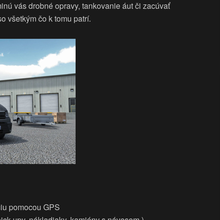
inú vás drobné opravy, tankovanie áut či zacúvať
o všetkým čo k tomu patrí.
táciu pomocou GPS
 pick-upy, nákladiaky, kamióny s návesom,)