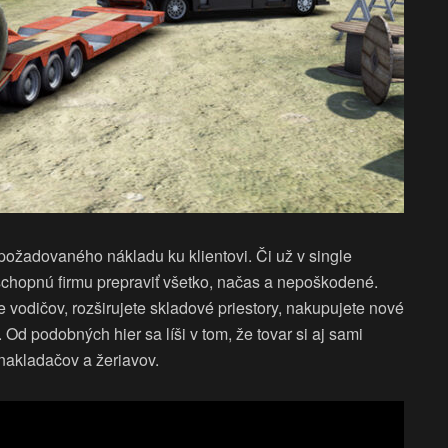
požadovaného nákladu ku klientovi. Či už v single
schopnú firmu prepraviť všetko, načas a nepoškodené.
 vodičov, rozširujete skladové priestory, nakupujete nové
 Od podobných hier sa líši v tom, že tovar si aj sami
nakladačov a žeriavov.