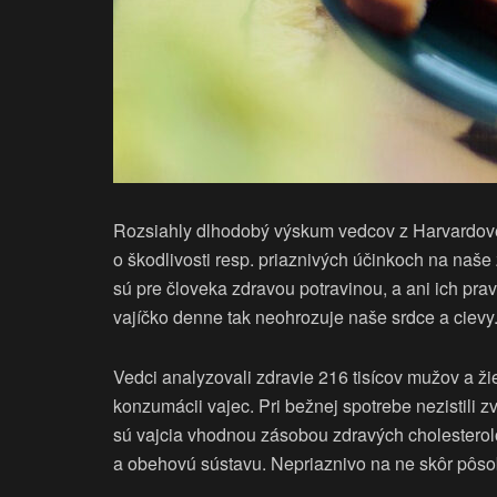
Rozsiahly dlhodobý výskum vedcov z Harvardove
o škodlivosti resp. priaznivých účinkoch na naše z
sú pre človeka zdravou potravinou, a ani ich pra
vajíčko denne tak neohrozuje naše srdce a cievy
Vedci analyzovali zdravie 216 tisícov mužov a ži
konzumácii vajec. Pri bežnej spotrebe nezistili
sú vajcia vhodnou zásobou zdravých cholesterolo
a obehovú sústavu. Nepriaznivo na ne skôr pôs