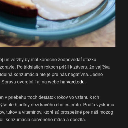
j univerzity by mal konečne zodpovedať otázku
dravie. Po tridsiatich rokoch prišli k záveru, že vajíčka
videlná konzumácia nie je pre nás negatívna. Jedno
. Správu uverejnili aj na webe
harvard.edu
.
en v priebehu troch desiatok rokov vo vzťahu k ich
 zvýšenie hladiny nezdravého cholesterolu. Podľa výskumu
v, tukov a vitamínov, ktoré sú prospešné pre náš mozog
obí konzumácia červeného mäsa a obezita.