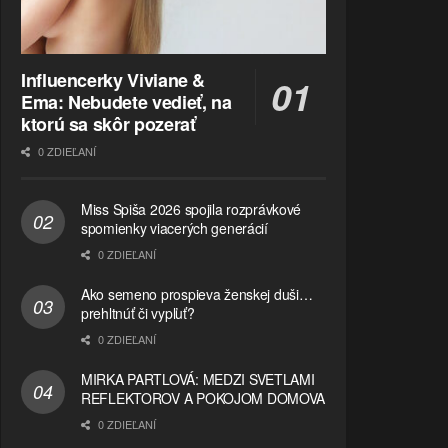
Influencerky Viviane &
Ema: Nebudete vedieť, na
ktorú sa skôr pozerať
0 ZDIEĽANÍ
Miss Spiša 2026 spojila rozprávkové
spomienky viacerých generácií
0 ZDIEĽANÍ
Ako semeno prospieva ženskej duši…
prehltnúť či vypľuť?
0 ZDIEĽANÍ
MIRKA PARTLOVÁ: MEDZI SVETLAMI
REFLEKTOROV A POKOJOM DOMOVA
0 ZDIEĽANÍ