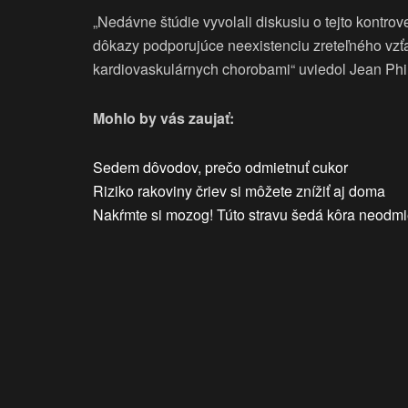
„Nedávne štúdie vyvolali diskusiu o tejto kontro
dôkazy podporujúce neexistenciu zreteľného vz
kardiovaskulárnych chorobami“ uviedol Jean Phil
Mohlo by vás zaujať:
Sedem dôvodov, prečo odmietnuť cukor
Riziko rakoviny čriev si môžete znížiť aj doma
Nakŕmte si mozog! Túto stravu šedá kôra neodmi