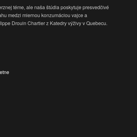
verznej téme, ale naša štúdia poskytuje presvedčivé
ťahu medzi miernou konzumáciou vajce a
ippe Drouin Chartier z Katedry výživy v Quebecu.
etne