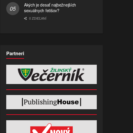
Akých je desať najbežnejších
sexuálnych fetišov?
0 ZDIEĽANÍ
Partneri